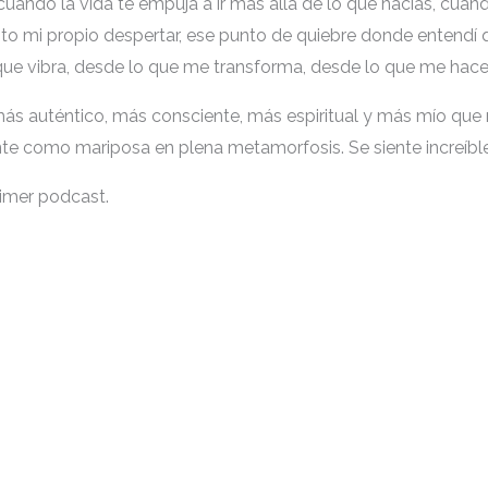
ando la vida te empuja a ir más allá de lo que hacías, cuand
nto mi propio despertar, ese punto de quiebre donde entendí
ue vibra, desde lo que me transforma, desde lo que me hace s
s auténtico, más consciente, más espiritual y más mío que 
nte como mariposa en plena metamorfosis. Se siente increíb
imer podcast.