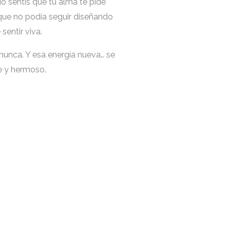
o sentís que tu alma te pide
 que no podía seguir diseñando
entir viva.
nunca. Y esa energía nueva… se
le y hermoso.