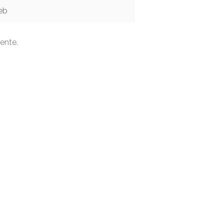
b
ente.