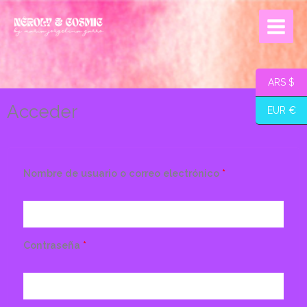
Ir
al
contenido
ARS $
Obligatorio
Obligatorio
Obligatorio
Acceder
EUR €
Nombre de usuario o correo electrónico
*
Contraseña
*