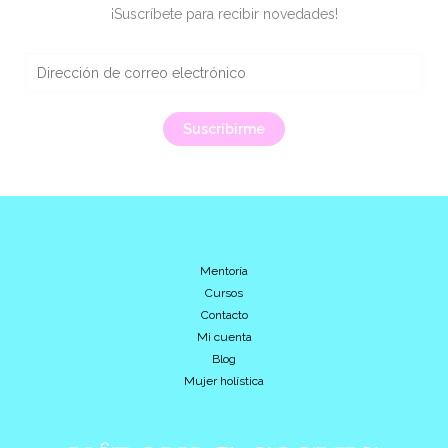
¡Suscríbete para recibir novedades!
E
m
a
Suscribirme
i
l
*
Mentoría
Cursos
Contacto
Mi cuenta
Blog
Mujer holística