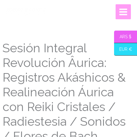
Ir
Âurica:
al
Registros
contenido
Akáshicos
&
ARS $
Realineación
Sesión Integral
Áurica
EUR €
con
Revolución Âurica:
Reiki
Cristales
Registros Akáshicos &
/
Radiestesia
Realineación Áurica
/
Sonidos
con Reiki Cristales /
/
Radiestesia / Sonidos
Flores
de
/ Flores de Bach
Bach