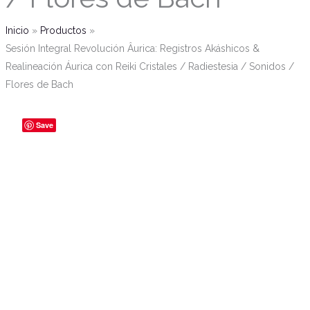
cantidad
Inicio
Productos
Sesión Integral Revolución Âurica: Registros Akáshicos &
Realineación Áurica con Reiki Cristales / Radiestesia / Sonidos /
Flores de Bach
Sesión
Save
Integral
Revolución
Âurica:
Registros
Akáshicos
&
Realineación
Áurica
con
Reiki