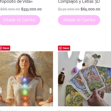
Propósito de Vida»
Complejos y Letras 3D
$
888,000.00
$
333,000.00
$
150,000.00
$
65,000.00
Añadir Al Carrito
Añadir Al Carrito
Save
Save
.