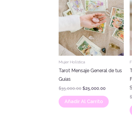
$35,000.00.
$25,000.00.
Mujer Holística
F
Tarot Mensaje General de tus
T
Guías
F
$
35,000.00
$
25,000.00
Añadir Al Carrito