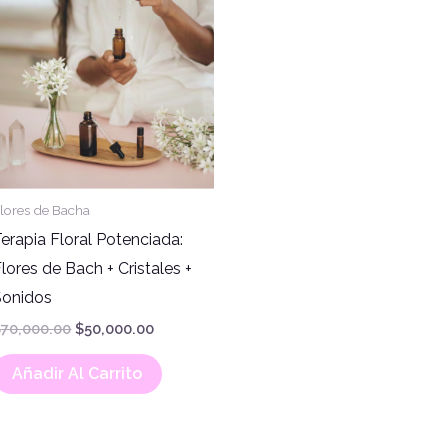
$70,000.00.
$50,000.00.
lores de Bacha
erapia Floral Potenciada:
lores de Bach + Cristales +
Sonidos
$
70,000.00
$
50,000.00
Añadir Al Carrito