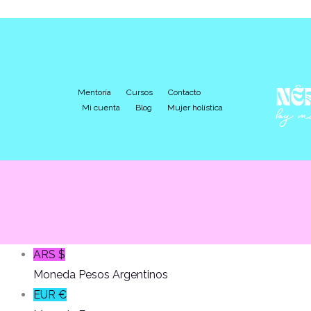
Mentoría
Cursos
Contacto
Mi cuenta
Blog
Mujer holística
ARS $
Moneda Pesos Argentinos
EUR €