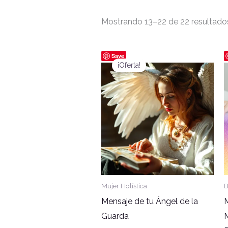
Mostrando 13–22 de 22 resultado
El
El
Save
precio
precio
¡Oferta!
original
actual
era:
es:
$30,000.00.
$15,000.00.
Mujer Holística
B
Mensaje de tu Ángel de la
Guarda