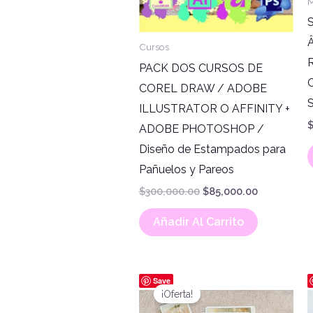
M
S
Â
Cursos
R
PACK DOS CURSOS DE
C
COREL DRAW / ADOBE
ILLUSTRATOR O AFFINITY +
ADOBE PHOTOSHOP /
Diseño de Estampados para
Pañuelos y Pareos
$
300,000.00
$
85,000.00
Añadir Al Carrito
El
El
Save
precio
precio
¡Oferta!
original
actual
era:
es: