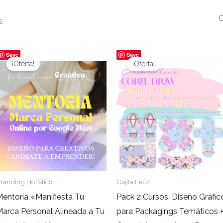
s
El
El
El
El
Save
Save
precio
precio
precio
precio
¡Oferta!
¡Oferta!
original
actual
original
actua
era:
es:
era:
es:
$888,000.00.
$333,000.00.
$150,000.00.
$65,0
randing Holístico
Cajita Felíz
Mentoría «Manifiesta Tu
Pack 2 Cursos: Diseño Gráfic
Marca Personal Alineada a Tu
para Packagings Temáticos 