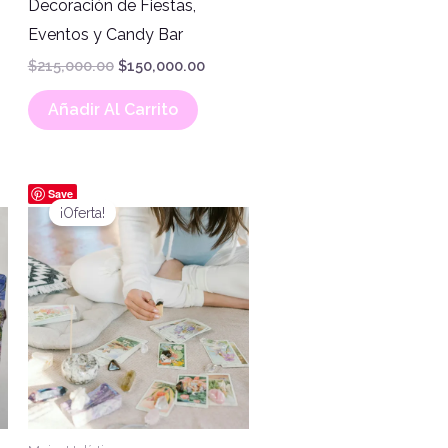
Decoración de Fiestas,
Eventos y Candy Bar
$
215,000.00
$
150,000.00
Añadir Al Carrito
El
El
Save
precio
precio
¡Oferta!
original
actual
era:
es:
$35,000.00.
$25,000.00.