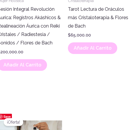
ujer Holística
Cristaloterapia
esión Integral Revolución
Tarot Lectura de Oráculos
urica: Registros Akáshicos &
más Cristaloterapia & Flores
ealineación Áurica con Reiki
de Bach
ristales / Radiestesia /
$
65,000.00
Sonidos / Flores de Bach
Añadir Al Carrito
$
200,000.00
Añadir Al Carrito
El
El
Save
precio
precio
¡Oferta!
original
actual
era:
es: