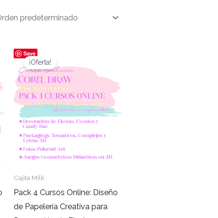
El
El
Save
precio
precio
¡Oferta!
l
original
actual
era:
es:
00.00.
$215,000.00.
$150,000.00.
Cajita Milk
o
Pack 4 Cursos Online: Diseño
+
de Papelería Creativa para