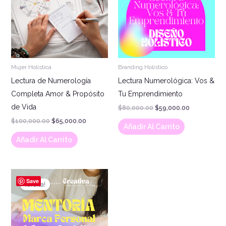
Mujer Holística
Branding Holístico
Lectura de Numerología
Lectura Numerológica: Vos &
Completa Amor & Propósito
Tu Emprendimiento
de Vida
$
80,000.00
$
59,000.00
$
100,000.00
$
65,000.00
Añadir Al Carrito
Añadir Al Carrito
El
El
precio
precio
Save
¡Oferta!
original
actual
era:
es:
$888,000.00.
$333,000.00.