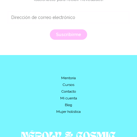
E
m
a
Suscribirme
i
l
*
Mentoría
Cursos
Contacto
Mi cuenta
Blog
Mujer holística